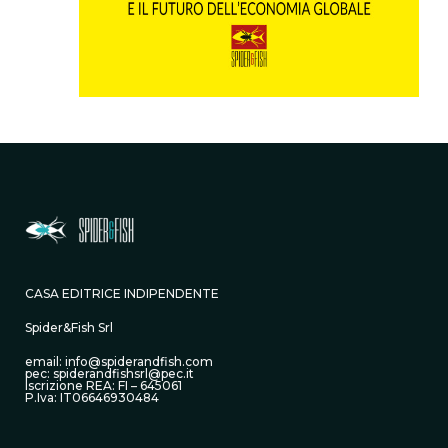
CASA EDITRICE INDIPENDENTE
Spider&Fish Srl
email: info@spiderandfish.com
pec: spiderandfishsrl@pec.it
Iscrizione REA: FI – 645061
P.Iva: IT06646930484