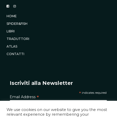
HOME
SPIDER&FISH
LIBRI
TRADUTTORI
ATLAS
CONTATTI
Iscriviti alla Newsletter
*
indicates required
*
Email Address
We use cookies on our website to give you the most
relevant experience by remembering your